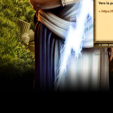
Vers la p
» https:/
© 2009-20