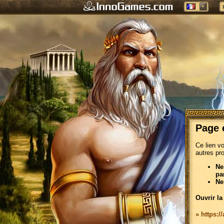
Page 
Ce lien v
autres pr
Ne
pa
Ne
Ouvrir la
» https:/