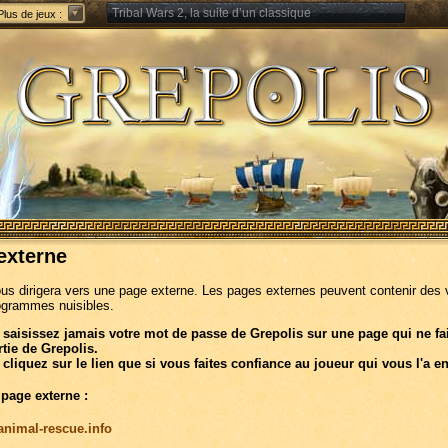
Tribal Wars 2, la suite d’un classique
Plus de jeux :
Forge of Empires – Stratégie à travers les âges
externe
ous dirigera vers une page externe. Les pages externes peuvent contenir des 
ogrammes nuisibles.
 saisissez jamais votre mot de passe de Grepolis sur une page qui ne fa
rtie de Grepolis.
 cliquez sur le lien que si vous faites confiance au joueur qui vous l'a e
 page externe :
/animal-rescue.info