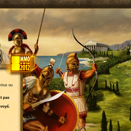
virus ou
it pas
nvoyé.