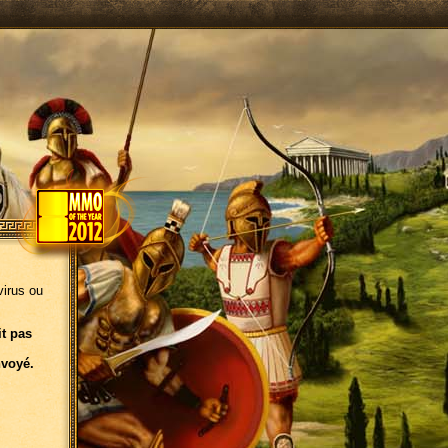
virus ou
it pas
nvoyé.