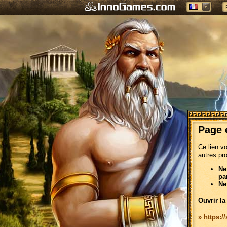
Page 
Ce lien v
autres pr
Ne
pa
Ne
Ouvrir la
» https: