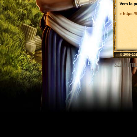
Vers la p
» https:/
© 2009-20