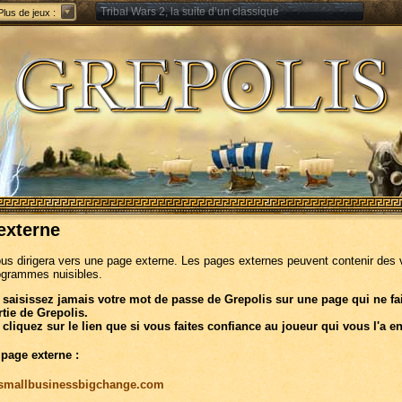
Tribal Wars 2, la suite d’un classique
Plus de jeux :
Forge of Empires – Stratégie à travers les âges
externe
ous dirigera vers une page externe. Les pages externes peuvent contenir des 
ogrammes nuisibles.
 saisissez jamais votre mot de passe de Grepolis sur une page qui ne fa
rtie de Grepolis.
 cliquez sur le lien que si vous faites confiance au joueur qui vous l'a e
 page externe :
//smallbusinessbigchange.com