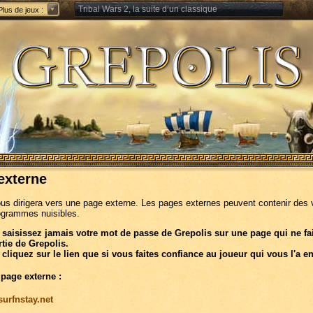
Tribal Wars 2, la suite d’un classique
Plus de jeux :
Forge of Empires – Stratégie à travers les âges
externe
ous dirigera vers une page externe. Les pages externes peuvent contenir des 
ogrammes nuisibles.
 saisissez jamais votre mot de passe de Grepolis sur une page qui ne fa
rtie de Grepolis.
 cliquez sur le lien que si vous faites confiance au joueur qui vous l'a e
 page externe :
/surfnstay.net