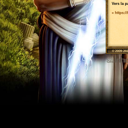
Vers la p
» https:/
© 2009-20