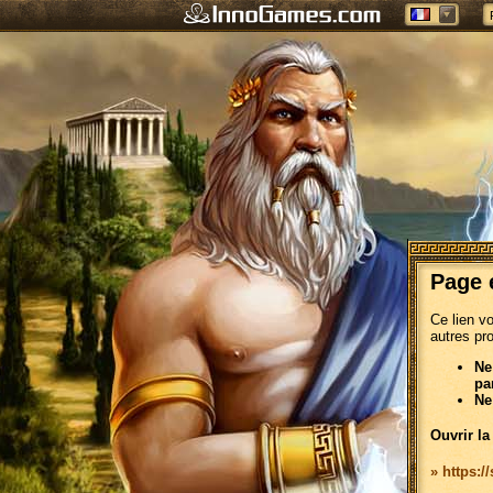
Page 
Ce lien v
autres pr
Ne
pa
Ne
Ouvrir la
» https:/