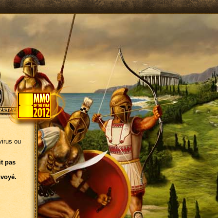
virus ou
it pas
nvoyé.