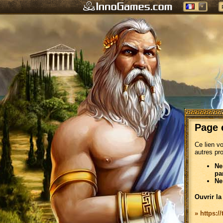
Page 
Ce lien v
autres pr
Ne
pa
Ne
Ouvrir la
» https:/