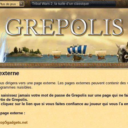
Tribal Wars 2, la suite d’un classique
Plus de jeux :
Forge of Empires – Stratégie à travers les âges
externe
ous dirigera vers une page externe. Les pages externes peuvent contenir des 
ogrammes nuisibles.
 saisissez jamais votre mot de passe de Grepolis sur une page qui ne fa
rtie de Grepolis.
 cliquez sur le lien que si vous faites confiance au joueur qui vous l'a e
 page externe :
/top5gadgets.net