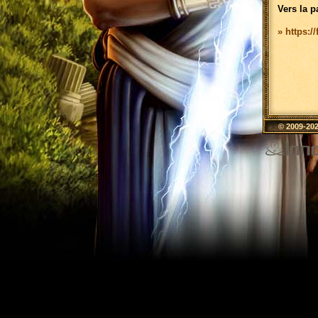
Vers la p
» https:/
© 2009-20