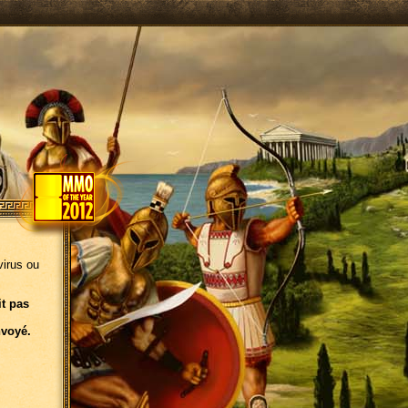
virus ou
it pas
nvoyé.