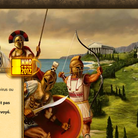
virus ou
it pas
nvoyé.