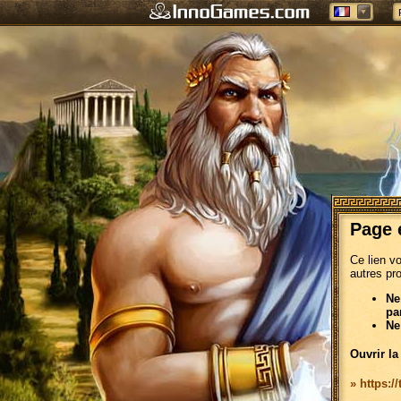
Page 
Ce lien v
autres pr
Ne
pa
Ne
Ouvrir la
» https://