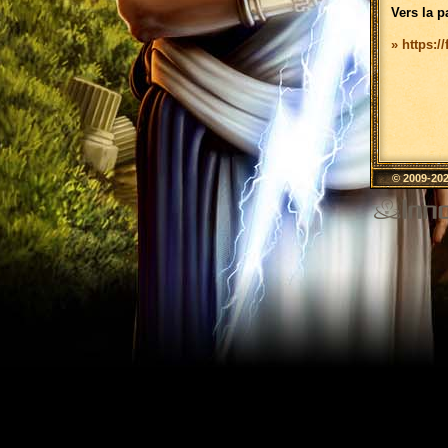
Vers la p
» https:/
© 2009-20