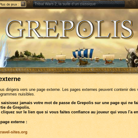
Tribal Wars 2, la suite d’un classique
Plus de jeux :
Forge of Empires – Stratégie à travers les âges
externe
ous dirigera vers une page externe. Les pages externes peuvent contenir des 
ogrammes nuisibles.
 saisissez jamais votre mot de passe de Grepolis sur une page qui ne fa
rtie de Grepolis.
 cliquez sur le lien que si vous faites confiance au joueur qui vous l'a e
 page externe :
travel-sites.org