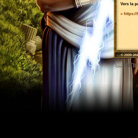
Vers la p
» https:/
© 2009-20