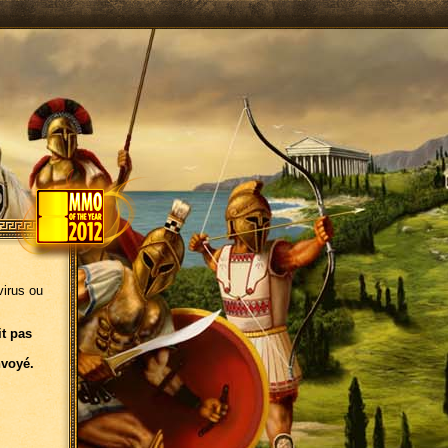
virus ou
it pas
nvoyé.