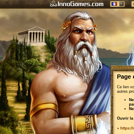
Page 
Ce lien v
autres pr
Ne
pa
Ne
Ouvrir la
» https:/