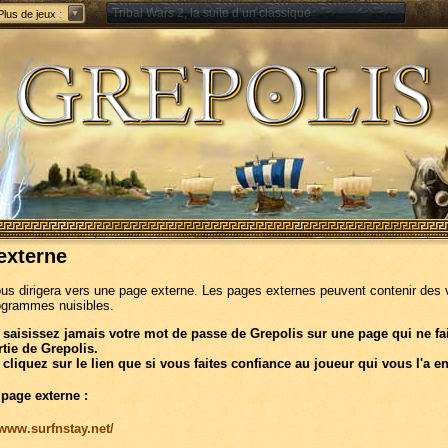
Tribal Wars 2, la suite d’un classique
Plus de jeux :
Forge of Empires – Stratégie à travers les âges
externe
ous dirigera vers une page externe. Les pages externes peuvent contenir des 
ogrammes nuisibles.
 saisissez jamais votre mot de passe de Grepolis sur une page qui ne fa
rtie de Grepolis.
 cliquez sur le lien que si vous faites confiance au joueur qui vous l'a e
 page externe :
/www.surfnstay.net/