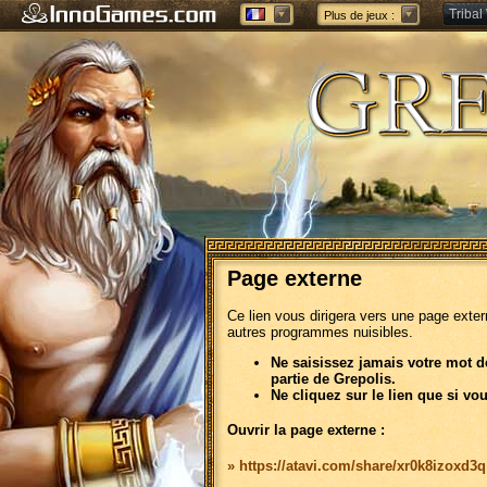
Tribal
Plus de jeux :
Forge 
Page externe
Ce lien vous dirigera vers une page exte
autres programmes nuisibles.
Ne saisissez jamais votre mot d
partie de Grepolis.
Ne cliquez sur le lien que si vo
Ouvrir la page externe :
» https://atavi.com/share/xr0k8izoxd3q