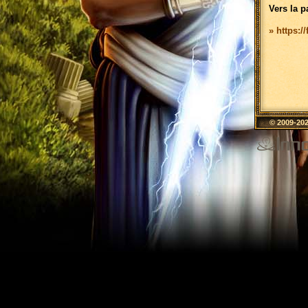
Vers la p
» https:/
© 2009-20