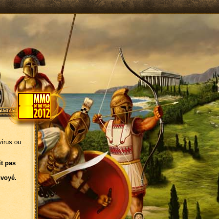
virus ou
it pas
nvoyé.