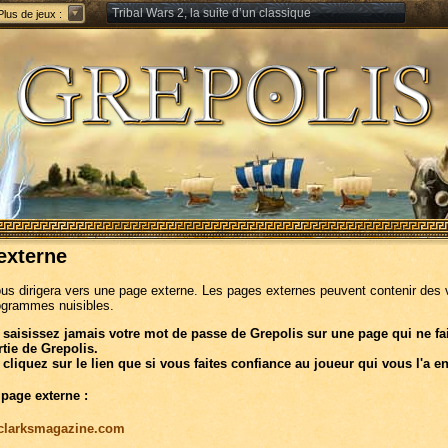
Tribal Wars 2, la suite d’un classique
Plus de jeux :
Forge of Empires – Stratégie à travers les âges
externe
ous dirigera vers une page externe. Les pages externes peuvent contenir des 
ogrammes nuisibles.
 saisissez jamais votre mot de passe de Grepolis sur une page qui ne fa
rtie de Grepolis.
 cliquez sur le lien que si vous faites confiance au joueur qui vous l'a e
 page externe :
//clarksmagazine.com