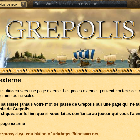
Tribal Wars 2, la suite d’un classique
Plus de jeux :
Forge of Empires – Stratégie à travers les âges
externe
ous dirigera vers une page externe. Les pages externes peuvent contenir des 
ogrammes nuisibles.
 saisissez jamais votre mot de passe de Grepolis sur une page qui ne fa
rtie de Grepolis.
 cliquez sur le lien que si vous faites confiance au joueur qui vous l'a e
 page externe :
/ezproxy.cityu.edu.hk/login?url=https://kinostart.net