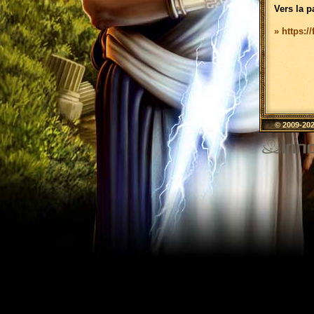
Vers la p
» https:/
© 2009-20