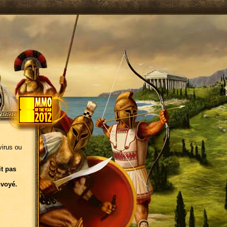
virus ou
it pas
nvoyé.