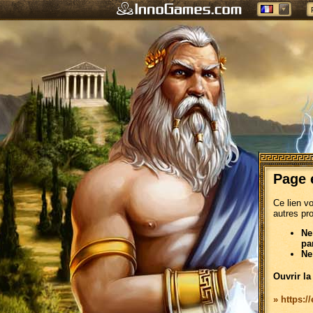
Page 
Ce lien v
autres pr
Ne
pa
Ne
Ouvrir la
» https:/