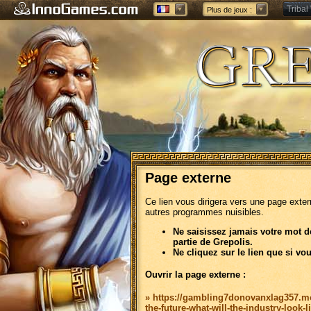
Tribal
Plus de jeux :
Forge 
Page externe
Ce lien vous dirigera vers une page exte
autres programmes nuisibles.
Ne saisissez jamais votre mot d
partie de Grepolis.
Ne cliquez sur le lien que si vo
Ouvrir la page externe :
» https://gambling7donovanxlag357.mo
the-future-what-will-the-industry-look-l