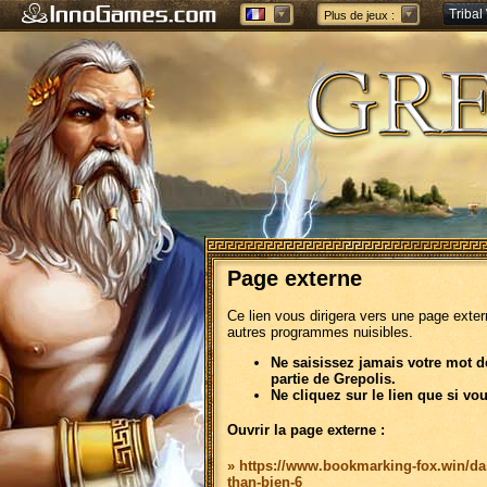
Tribal
Plus de jeux :
Forge 
Page externe
Ce lien vous dirigera vers une page exte
autres programmes nuisibles.
Ne saisissez jamais votre mot d
partie de Grepolis.
Ne cliquez sur le lien que si vo
Ouvrir la page externe :
» https://www.bookmarking-fox.win/dan
than-bien-6